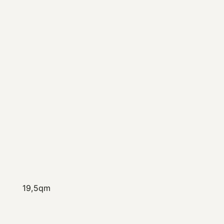
BADARCHITEKTUR
HAMBURG
Masterbad Pinneberg
19,5qm