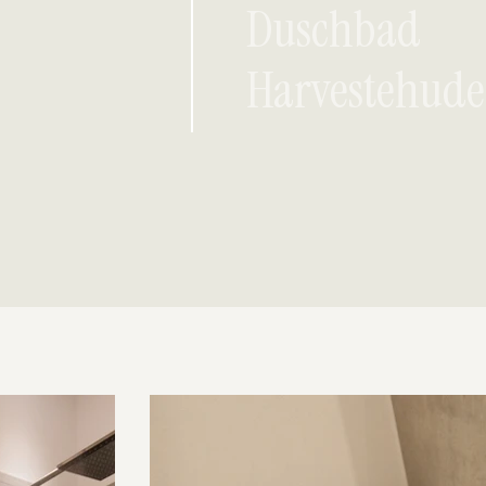
Duschbad
Harvestehude