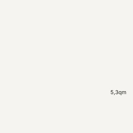
HAMB
Dusch
5,3qm