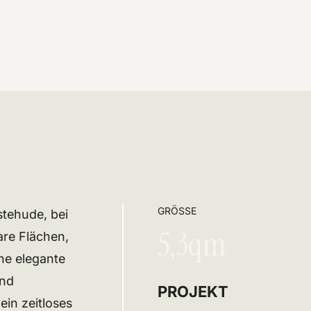
GRÖSSE
tehude, bei
5,3qm
are Flächen,
ne elegante
und
PROJEKT
in zeitloses