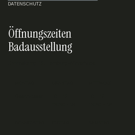
DATENSCHUTZ
Öffnungszeiten
Badausstellung
Krohnskamp 15, Hamburg-Winterhude.
MONTAG
DIENSTAG
MITTWOCH
Geschlossen
10 – 12
10 – 12
13:30 - 18
13:30 - 18
DONNERSTAG
FREITAG
SAMSTAG