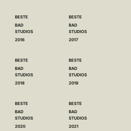
2022
2023
2024
BESTE
BESTE
BAD
BAD
2026
STUDIOS
STUDIOS
2016
2017
BAD ELEME
N
TE
BESTE
BESTE
Dieses Badstudio gehö
r
t zu den Bestenin Deutschland und
wu
r
de
v
on
A
W A
r
chitektur &
W
ohnen ausge
z
eichnet
BAD
BAD
STUDIOS
STUDIOS
2018
2019
BESTE
BESTE
BAD
BAD
STUDIOS
STUDIOS
2020
2021